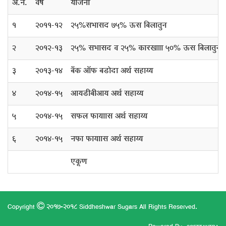
†.®Ö.
¾ÖÂÖÔ
µÖÖê•Ö­®ÖÖ
1
2011-12
25%ÃÖ³ÖÖÃÖ¤ü 75% ‰úÃÖ ×²Ö»ÖÖŸÖã®Ö
2
2012-13
25% ÃÖ³ÖÖÃÖ¤ü ¾Ö 25% ÛúÖ¸üÜÖÖ­ÖÖ 50% ‰úÃÖ ×²Ö»ÖÖŸÖã®Ö
3
2013-14
²ÖÑÛú †Öò±ú ²Ö›üÖê¤üÖ †£ÖÔ ÃÖÆüÖµµÖ
4
2014-15
†ÖµÖ›üß²Öß†ÖµÖ †£ÖÔ ÃÖÆüÖµµÖ
5
2014-15
ÃÖ±ú»Ö ±úÖµÖ­ÖÖ­ÃÖ †£ÖÔ ÃÖÆüÖµµÖ
6
2014-15
®Ö±úÖ ±úÖµÖ­ÖÖ­ÃÖ †£ÖÔ ÃÖÆüÖµµÖ
‹ÛæúÞÖ
Copyright
2017-2018 Siddheshwar Sugars All Rights Reserved.