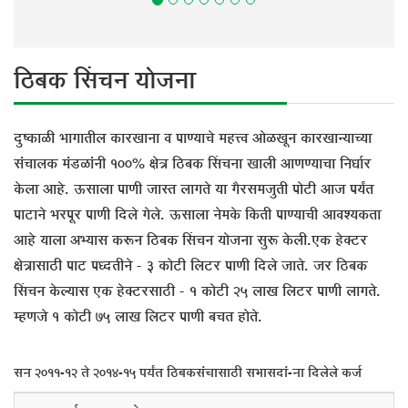
×šü²ÖÛú ØÃÖ“Ö®Ö µÖÖê•Ö®ÖÖ
¤ãüÂÛúÖôûß ³ÖÖÝÖÖŸÖß»Ö ÛúÖ¸üÜÖÖ®ÖÖ ¾Ö ¯ÖÖÞµÖÖ“Öê ´ÖÆü¢¾Ö †ÖêôûÜÖæ®Ö ÛúÖ¸üÜÖÖ®µÖÖ“µÖÖ
ÃÖÓ“ÖÖ»ÖÛú ´ÖÓ›üôûÖÓ®Öß 100% õÖê¡Ö ×šü²ÖÛú ØÃÖ“Ö®ÖÖ ÜÖÖ»Öß †ÖÞÖÞµÖÖ“ÖÖ ×®Ö¬ÖÖÔ¸ü
Ûêú»ÖÖ †ÖÆêü. ‰úÃÖÖ»ÖÖ ¯ÖÖÞÖß •ÖÖÃŸÖ »ÖÖÝÖŸÖê µÖÖ ÝÖî¸üÃÖ´Ö•ÖãŸÖß ¯ÖÖê™üß †Ö•Ö ¯ÖµÖÕŸÖ
¯ÖÖ™üÖ®Öê ³Ö¸ü¯Öæ¸ü ¯ÖÖÞÖß ×¤ü»Öê ÝÖê»Öê. ‰úÃÖÖ»ÖÖ ®Öê´ÖÛêú ×ÛúŸÖß ¯ÖÖÞµÖÖ“Öß †Ö¾Ö¿µÖÛúŸÖÖ
†ÖÆêü µÖÖ»ÖÖ †³µÖÖÃÖ Ûúºþ®Ö ×šü²ÖÛú ØÃÖ“Ö®Ö µÖÖê•Ö®ÖÖ ÃÖãºþ Ûêú»Öß.‹Ûú ÆêüŒ™ü¸ü
õÖê¡ÖÖÃÖÖšüß ¯ÖÖ™ü ¯Ö¬¤üŸÖß®Öê - 3 ÛúÖê™üß ×»Ö™ü¸ü ¯ÖÖÞÖß ×¤ü»Öê •ÖÖŸÖê. •Ö¸ü ×šü²ÖÛú
ØÃÖ“Ö®Ö Ûêú»µÖÖÃÖ ‹Ûú ÆêüŒ™ü¸üÃÖÖšüß - 1 ÛúÖê™üß 25 »ÖÖÜÖ ×»Ö™ü¸ü ¯ÖÖÞÖß »ÖÖÝÖŸÖê.
´ÆüÞÖ•Öê 1 ÛúÖê™üß 75 »ÖÖÜÖ ×»Ö™ü¸ü ¯ÖÖÞÖß ²Ö“ÖŸÖ ÆüÖêŸÖê.
ÃÖ®Ö 2011-12 ŸÖê 2014-15 ¯ÖµÖÕŸÖ ×šü²ÖÛúÃÖÓ“ÖÖÃÖÖšüß ÃÖ³ÖÖÃÖ¤üÖÓ-®ÖÖ ×¤ü»Öê»Öê Ûú•ÖÔ