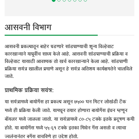
†ÖÃÖ¾Ö®Öß ×¾Ö³ÖÖÝÖ
†ÖÃÖ¾Ö®Öß ¯ÖÏÛú»¯ÖÖŸÖæ®Ö ²ÖÖÆêü¸ü ¯Ö›üÞÖÖ¸êü ÃÖÖÓ›ü¯ÖÖÞµÖÖ“Öß ¿Öæ®µÖ ×¾Ö»Æêü¾ÖÖ™ü
ÛúÖ¸üÜÖÖ®µÖÖ®Öê µÖÖ¯Öæ¾Öá“Ö ÃÖÖ¬µÖ Ûêú»Öê †ÖÆêü. †ÖÃÖ¾Ö®Öß ÃÖÖÓ›ü¯ÖÖÞµÖÖ“Öß ¯ÖÏ×ÛÎúµÖÖ ¾Ö
×¾Ö»Æêü¾ÖÖ™ü µÖÖÃÖÖšüß †Ö¾Ö¿µÖÛú ŸÖÖê ÜÖ“ÖÔ ÛúÖ¸üÜÖÖ®µÖÖ®Öê Ûêú»ÖÖ †ÖÆêü. ÃÖÖÓ›ü¯ÖÖÞÖß
¯ÖÏ×ÛÎúµÖÖ ÃÖµÖÓ¡Ö ÜÖÖ»Öß»Ö ¯ÖÏ´ÖÖÞÖê †ÃÖæ®Ö Æêü ÃÖµÖÓ¡Ö †×ŸÖ¿ÖµÖ ÛúÖµÖÔõÖ´ÖŸÖê®Öê “ÖÖ»Ö×¾Ö»Öê
•ÖÖŸÖê.
¯ÖÏÖ£Ö×´ÖÛú ¯ÖÏ×ÛÎúµÖÖ ÃÖµÖÓ¡Ö:
µÖÖ ÃÖµÖÓ¡ÖÖ´Ö¬µÖê ²ÖÖµÖÖêÝÖòÃÖ ÆüÖ ¯ÖÏÛú»¯Ö †ÃÖæ®Ö 7500 ‘Ö®Ö ×´Ö™ü¸ü »ÖÖêÜÖÓ›üß ™ÑüÛú
´Ö¬µÖê Æüß ¯ÖÏ×ÛÎúµÖÖ Ûêú»Öß •ÖÖŸÖê. µÖÖ´Ö¬Öæ®Ö ŸÖµÖÖ¸ü ÆüÖêÞÖÖ¸üÖ ²ÖÖµÖÖêÝÖòÃÖ ‡Ó¬Ö®Ö ´ÆüÞÖæ®Ö
²ÖÖòµÖ»Ö¸ü ´Ö¬µÖê •ÖÖôû»ÖÖ •ÖÖŸÖÖê. µÖÖ ÃÖµÖÓ¡ÖÖ´Ö¬µÖê 80-85 ™üŒÛêú ‡ŸÖÛêú ¯ÖÏ¤æüÂÖÞÖ Ûú´Öß
ÆüÖêŸÖê. µÖÖ ²ÖÖµÖÖêÝÖòÃÖ ´Ö¬µÖê 55-61 ™üŒÛêú ‡ŸÖÛúÖ ×´Ö£Öê®Ö ÝÖòÃÖ †ÃÖŸÖÖê ¾Ö ŸµÖÖ“ÖÖ
•¾Ö»ÖÓ®ÖÖ®ÖÓŸÖ¸ü ²ÖÝÖòÃÖ ¾ÖÖ“Ö×¾ÖÞÖê ÆüÖ ˆ§êü¿Ö ÆüÖêŸÖÖê.