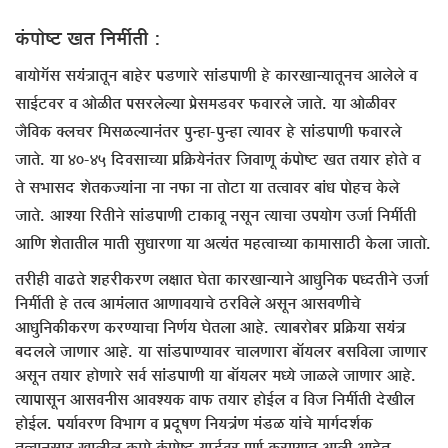
ÛÓú¯ÖÖêÂ™ü ÜÖŸÖ ×®Ö´ÖáŸÖß :
²ÖÖµÖÖêÝÖòÃÖ ÃÖµÖÓ¡ÖÖŸÖæ®Ö ²ÖÖÆêü¸ü ¯Ö›üÞÖÖ¸êü ÃÖÖÓ›ü¯ÖÖÞÖß Æêü ÛúÖ¸üÜÖÖ®µÖÖŸÖæ®Ö“Ö †Ö»Öê»Öê ¾Ö
ÃÖÖ‡Ô™ü¾Ö¸ü ¾Ö †ÖêôûßŸÖ ¯ÖÃÖ¸ü»Öê»µÖÖ ¯ÖÏêÃÖ´Ö›ü¾Ö¸ü ±ú¾ÖÖ¸ü»Öê •ÖÖŸÖê. µÖÖ †Öêôûß¾Ö¸ü
•Öî×¾ÖÛú Œ»Ö“Ö¸ü ×´ÖÃÖôû»µÖÖ®ÖÓŸÖ¸ü ¯Öã®ÆüÖ-¯Öã®ÆüÖ ŸµÖÖ¾Ö¸ü Æêü ÃÖÖÓ›ü¯ÖÖÞÖß ±ú¾ÖÖ¸ü»Öê
•ÖÖŸÖê. µÖÖ 40-45 ×¤ü¾ÖÃÖÖ“µÖÖ ¯ÖÏ×ÛÎúµÖê®ÖÓŸÖ¸ü ×•Ö¾ÖÖÞÖæ ÛÓú¯ÖÖêÂ™ü ÜÖŸÖ ŸÖµÖÖ¸ü ÆüÖêŸÖê ¾Ö
ŸÖê ÃÖ³ÖÖÃÖ¤ü ¿ÖêŸÖÛú•µÖÖÓ®ÖÖ ®ÖÖ ®Ö±úÖ ®ÖÖ ŸÖÖê™üÖ µÖÖ ŸÖŸ¾ÖÖ¾Ö¸ü ²ÖÖÓ¬Ö ¯ÖÖêÆü“Ö Ûêú»Öê
•ÖÖŸÖê. †Ö¿µÖÖ ×¸üŸÖß®Öê ÃÖÖÓ›ü¯ÖÖÞÖß ™üÖÛúÖ¾Öæ ®ÖÃÖæ®Ö ŸµÖÖ“ÖÖ ˆ¯ÖµÖÖêÝÖ ˆ•ÖÖÔ ×®Ö´ÖáŸÖß
†Ö×ÞÖ ¿ÖêŸÖÖŸÖß»Ö ´ÖÖŸÖß ÃÖã¬ÖÖ¸üÞÖÖ µÖÖ †ŸµÖÓŸÖ ´ÖÆüŸ¾ÖÖ“µÖÖ ÛúÖ´ÖÖÃÖÖšüß Ûêú»ÖÖ •ÖÖŸÖÖê.
ŸÖ¸üßÆüß ¾ÖÖœüŸÖê ¿ÖÆü¸üßÛú¸üÞÖ »ÖõÖÖŸÖ ‘ÖêŸÖÖ ÛúÖ¸üÜÖÖ®µÖÖ®Öê †Ö¬Öã×®ÖÛú ¯Ö¬¤üŸÖß®Öê ˆ•ÖÖÔ
×®Ö´ÖáŸÖß Æêü ŸÖŸ¾Ö †Ö´ÖÓ»ÖÖŸÖ †ÖÞÖÖ¾ÖµÖÖ“Öê šü¸ü×¾Ö»Öê †ÃÖæ®Ö †ÖÃÖ¾ÖÞÖß“Öê
†Ö¬Öã×®ÖÛúßÛú¸üÞÖ Ûú¸üÞµÖÖ“ÖÖ ×®ÖÞÖÔµÖ ‘ÖêŸÖ»ÖÖ †ÖÆêü. ŸµÖÖ²Ö¸üÖê²Ö¸ü ¯ÖÏ×ÛÎúµÖÖ ÃÖµÖÓ¡Ö
²Ö¤ü»Ö»Öê •ÖÖÞÖÖ¸ü †ÖÆêü. µÖÖ ÃÖÖÓ›ü¯ÖÖÞµÖÖ¾Ö¸ü “ÖÖ»ÖÞÖÖ¸üÖ ²ÖÖòµÖ»Ö¸ü ²ÖÃÖ×¾Ö»ÖÖ •ÖÖÞÖÖ¸ü
†ÃÖæ®Ö ŸÖµÖÖ¸ü ÆüÖêÞÖÖ¸êü ÃÖ¾ÖÔ ÃÖÖÓ›ü¯ÖÖÞÖß µÖÖ ²ÖÖòµÖ»Ö¸ü ´Ö¬µÖê •ÖÖôû»Öê •ÖÖÞÖÖ¸ü †ÖÆêü.
ŸµÖÖ¯ÖÖÃÖæ®Ö †ÖÃÖ¾Ö®ÖßÃÖ †Ö¾Ö¿µÖÛú ¾ÖÖ±ú ŸÖµÖÖ¸ü ÆüÖê‡Ô»Ö ¾Ö ×¾Ö•Ö ×®Ö´ÖáŸÖß ¤êüÜÖß»Ö
ÆüÖê‡Ô»Ö. ¯ÖµÖÖÔ¾Ö¸üÞÖ ×¾Ö³ÖÖÝÖ ¾Ö ¯ÖÏ¤æüÂÖÞÖ ×®ÖµÖ¡ÖÓÞÖ ´ÖÓ›üôû µÖÖÓ“Öê ´ÖÖÝÖÔ¤ü¿ÖÔÛú