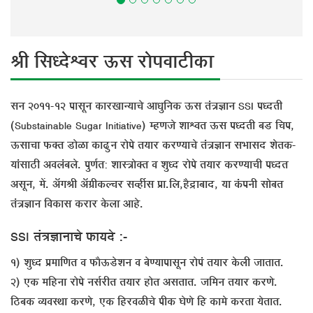
ÁÖß ×ÃÖ¬¤êüÀ¾Ö¸ü ‰úÃÖ ¸üÖê¯Ö¾ÖÖ™üßÛúÖ
ÃÖ®Ö 2011-12 ¯ÖÖÃÖæ®Ö ÛúÖ¸üÜÖÖ®µÖÖ“Öê †Ö¬Öã×®ÖÛú ‰úÃÖ ŸÖÓ¡Ö–ÖÖ®Ö SSI ¯Ö¬¤üŸÖß
(Substainable Sugar Initiative) ´ÆüÞÖ•Öê ¿ÖÖÀ¾ÖŸÖ ‰úÃÖ ¯Ö¬¤üŸÖß ²Ö›ü ×“Ö¯Ö,
‰úÃÖÖ“ÖÖ ±úŒŸÖ ›üÖêôûÖ ÛúÖœüãü®Ö ¸üÖê¯Öê ŸÖµÖÖ¸ü Ûú¸üÞµÖÖ“Öê ŸÖÓ¡Ö–ÖÖ®Ö ÃÖ³ÖÖÃÖ¤ü ¿ÖêŸÖÛú-
µÖÖÓÃÖÖšüß †¾Ö»ÖÓ²Ö»Öê. ¯ÖãÞÖÔŸÖ: ¿ÖÖÃ¡ÖÖêŒŸÖ ¾Ö ¿Öã¬¤ü ¸üÖê¯Öê ŸÖµÖÖ¸ü Ûú¸üÞµÖÖ“Öß ¯Ö¬¤üŸÖ
†ÃÖæ®Ö, ´Öë. †òÝÖÁÖß †òÝÖÏßÛú»“Ö¸ü ÃÖ¾ÆüáÃÖ ¯ÖÏÖ.×»Ö,Æîü¦üÖ²ÖÖ¤ü, µÖÖ ÛÓú¯Ö®Öß ÃÖÖê²ÖŸÖ
ŸÖÓ¡Ö–ÖÖ®Ö ×¾ÖÛúÖÃÖ Ûú¸üÖ¸ü Ûêú»ÖÖ †ÖÆêü.
SSI ŸÖÓ¡Ö–ÖÖ®ÖÖ“Öê ±úÖµÖ¤êü :-
1) ¿Öã¬¤ü ¯ÖÏ´ÖÖ×ÞÖŸÖ ¾Ö ±úÖî‰ú›êü¿Ö®Ö ¾Ö ²ÖêÞµÖÖ¯ÖÖÃÖæ®Ö ¸üÖê¯ÖÓ ŸÖµÖÖ¸ü Ûêú»Öß •ÖÖŸÖÖŸÖ.
2) ‹Ûú ´Ö×Æü®ÖÖ ¸üÖê¯Öê ®ÖÃÖÔ¸üßŸÖ ŸÖµÖÖ¸ü ÆüÖêŸÖ †ÃÖŸÖÖŸÖ. •Ö×´Ö®Ö ŸÖµÖÖ¸ü Ûú¸üÞÖê.
×šü²ÖÛú ¾µÖ¾ÖÃ£ÖÖ Ûú¸üÞÖê, ‹Ûú ×Æü¸ü¾Öôûß“Öê ¯ÖßÛú ‘ÖêÞÖê ×Æü ÛúÖ´Öê Ûú¸üŸÖÖ µÖêŸÖÖŸÖ.